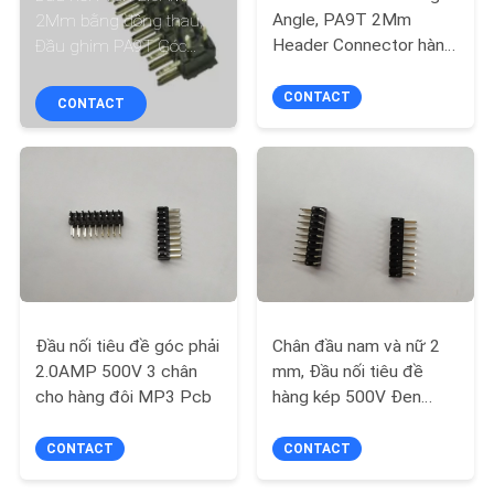
THAM
Angle, PA9T 2Mm
2Mm bằng đồng thau,
Header Connector hàng
Đầu ghim PA9T Góc
QUAN
đôi
phải 500V
NHÀ
CONTACT
CONTACT
MÁY
KIỂM
SOÁT
CHẤT
LƯỢNG
Đầu nối tiêu đề góc phải
Chân đầu nam và nữ 2
2.0AMP 500V 3 chân
mm, Đầu nối tiêu đề
LIÊN
cho hàng đôi MP3 Pcb
hàng kép 500V Đen
HỆ
PA9T
CONTACT
CONTACT
CHÚNG