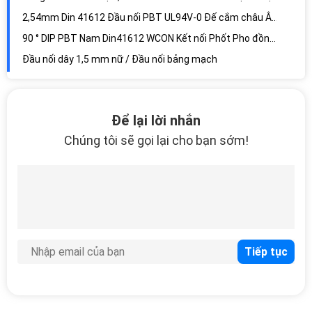
2,54mm Din 41612 Đầu nối PBT UL94V-0 Đế cắm châu Âu Đĩa nối tấm
90 ° DIP PBT Nam Din41612 WCON Kết nối Phốt Pho đồng 2,54 Mm Pin Connector
Đầu nối dây 1,5 mm nữ / Đầu nối bảng mạch
1.27mm T Loại Máy tính Pin Nam Kết nối 68 Đầu nối Pin 90 ° DIP PBT Phosphor Bronze
Ổ cắm kết nối WCON 2.0mm IDC Đầu nối cáp màu đen WCON Female PBT
Để lại lời nhắn
WCON 2.54mm Đầu nối khai thác dây Nữ 20 chân DIP Đầu nối cắm PBT
Chúng tôi sẽ gọi lại cho bạn sớm!
Đầu cắm WCON 1.27mm Đầu ghim tròn Nữ 10 pin chống rung với tay áo bằng đồng
Đuôi Đuôi Nhỏ Smt Đuôi Nhỏ Thẳng Đĩa Đen Đồng Thau 1,27 Mm
1.27mm Hai Row 180 ° SMT Đầu nối Pin Tiêu đề Nữ Với Các bài đăng và Kim loại khác nhau
Brass Gold Flash 90 ° Đầu nối Hộp DIP Đầu nối 1.27 * 2.54mm 2 * 10P PA9T 30% GF UL94V-0
Nam 100P thẳng DIP bốn hàng Latch tiêu đề Ejector Header Brass Vàng Flash
0,635mm, Board to board, Mating, Plug / Socket, Black, Phosphor Bronze.
8P 3.5mm DIP PA66 Kết nối Khối điện SN Mạ Pluggable Nam
Nữ 1,5mm 2 ~ 20P Dây wafer trắng để kết nối bảng 1.0AMP
WCON 2.00mm IDC Socket PBT Đầu nối cáp ruy-băng Idc màu đen với Bump Phosphor Bronze