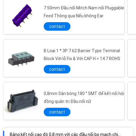
7.50mm Đầu nối Mitch Nam nối Pluggable
Feed Thông qua Nếu không Ear
contact
B Loại 1 * 3P 7.62 Barrier Type Terminal
Block Với lỗ Fix & Với CAP H = 14.7 ROHS
contact
0,8mm Sân bóng 180 ° SMT để kết nối hội
90 ° SMT Đầu nối Mitch Pitch Pin 1 đầu nối / đầu Pin một đầu
đồng quản trị Đầu nối nữ
Ổ cắm đôi 2 * 10 Pin Nữ đầu nối 1.27mm 180 ° SMT PA9T Đen
contact
1.27 * 2.54mm Đầu nối hộp đầu ra PA9T Nhiệt độ PCB, Lò vi sóng
Đầu nối tiêu đề chốt 1,27 * 2,54mm 60 chân bằng đồng PA9T phối ghép với 5242
Bảng kết nối cao độ 0,8 mm với các đầu nối bo mạch chịu nhiệt độ cao