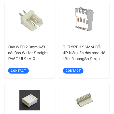
TÔI
YÊU
CẦU
BÁO
GIÁ
Dây WTB 2.0mm Kết
T "TYPE 3.96MM ĐỔI
nối Ban Wafer Straight
4P Kiểu uốn dây smd để
SƠ
PA6T UL94V-0
kết nối bảngSn Được
cắt bằng PA66
ĐỒ
CONTACT
CONTACT
TRANG
WEB
PRIVACY
POLICY