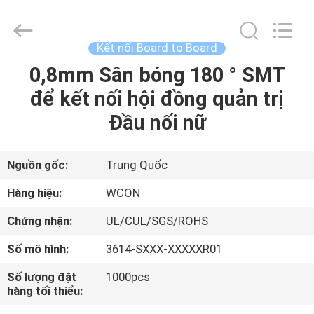
WCON
ELECTRONICS
(
GUANGDONG)
CO.,
Kết nối Board to Board
LTD.
All
Rights
0,8mm Sân bóng 180 ° SMT
TRANG
Reserved.
để kết nối hội đồng quản trị
CHỦ
Đầu nối nữ
CÁC
SẢN
Nguồn gốc:
Trung Quốc
PHẨM
Hàng hiệu:
WCON
Chứng nhận:
UL/CUL/SGS/ROHS
VỀ
Số mô hình:
3614-SXXX-XXXXXR01
CHÚNG
Số lượng đặt
1000pcs
TÔI
hàng tối thiểu: