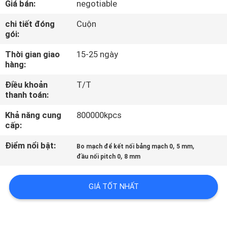
Giá bán:
negotiable
THAM
QUAN
chi tiết đóng
Cuộn
gói:
NHÀ
Thời gian giao
15-25 ngày
MÁY
hàng:
Điều khoản
T/T
KIỂM
thanh toán:
SOÁT
Khả năng cung
800000kpcs
CHẤT
cấp:
LƯỢNG
Điểm nổi bật:
,
,
Bo mạch để kết nối bảng mạch 0
5 mm
,
đầu nối pitch 0
8 mm
LIÊN
GIÁ TỐT NHẤT
HỆ
CHÚNG