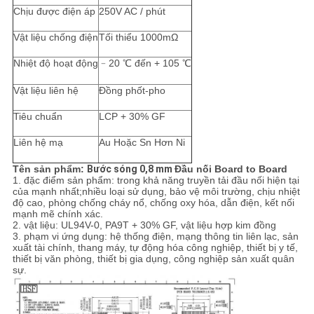
Chịu được điện áp
250V AC / phút
Vật liệu chống điện
Tối thiểu 1000mΩ
Nhiệt độ hoạt động
﹣20 ℃ đến + 105 ℃
Vật liệu liên hệ
Đồng phốt-pho
Tiêu chuẩn
LCP + 30% GF
Liên hệ mạ
Au Hoặc Sn Hơn Ni
Tên sản phẩm:
Bước sóng 0,8 mm
Đầu nối Board to Board
1. đặc điểm sản phẩm: trong khả năng truyền tải đầu nối hiện tại
của mạnh nhất;nhiều loại sử dụng, bảo vệ môi trường, chịu nhiệt
độ cao, phòng chống cháy nổ, chống oxy hóa, dẫn điện, kết nối
mạnh mẽ chính xác.
2. vật liệu: UL94V-0, PA9T + 30% GF, vật liệu hợp kim đồng
3. phạm vi ứng dụng: hệ thống điện, mạng thông tin liên lạc, sản
xuất tài chính, thang máy, tự động hóa công nghiệp, thiết bị y tế,
thiết bị văn phòng, thiết bị gia dụng, công nghiệp sản xuất quân
sự.