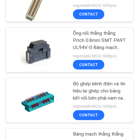
Đồng Vàng Flash
negotiable MOQ:1000pcs
CONTACT
Ống nối thẳng thẳng
Pitch 0.8mm SMT PA9T
UL94V-0 Bảng mạch
Bảng D Loại
negotiable MOQ:1000pcs
CONTACT
Bộ ghép kênh điện và tín
hiệu lai ghép cho bảng
kết nối bên phải nam nam
A Loại DIP Với bộ rô
negotiable MOQ:1000pcs
ROHS
CONTACT
Bảng mạch thẳng thẳng