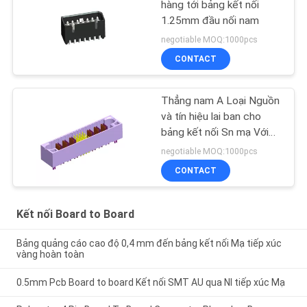
hàng tới bảng kết nối
1.25mm đầu nối nam
negotiable MOQ:1000pcs
CONTACT
Thẳng nam A Loại Nguồn
và tín hiệu lai ban cho
bảng kết nối Sn mạ Với
ván ROHS
negotiable MOQ:1000pcs
CONTACT
Kết nối Board to Board
Bảng quảng cáo cao độ 0,4 mm đến bảng kết nối Mạ tiếp xúc
vàng hoàn toàn
0.5mm Pcb Board to board Kết nối SMT AU qua NI tiếp xúc Mạ