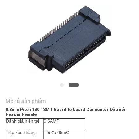
TÔI
YÊU
CẦU
BÁO
GIÁ
SƠ
ĐỒ
TRANG
Mô tả sản phẩm
WEB
0.8mm Pitch 180 ° SMT Board to board Connector Đầu nối
Header Female
Đánh giá hiện tại
0.5AMP
PRIVACY
POLICY
Tiếp xúc kháng
Tối đa 65mΩ