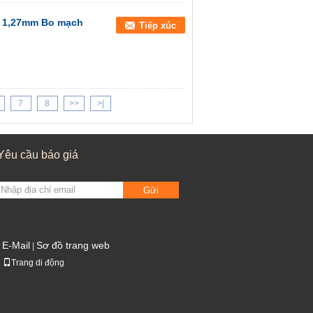
i 1,27mm Bo mạch
Tiếp xúc
7
8
>>
>|
Yêu cầu báo giá
Gửi
E-Mail
Sơ đồ trang web
|
Trang di động