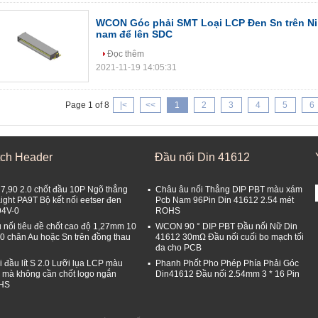
WCON Góc phải SMT Loại LCP Đen Sn trên N
nam để lên SDC
Đọc thêm
2021-11-19 14:05:31
Page 1 of 8
|<
<<
1
2
3
4
5
6
tch Header
Đầu nối Din 41612
 7,90 2.0 chốt đầu 10P Ngõ thẳng
Châu âu nối Thẳng DIP PBT màu xám
aight PA9T Bộ kết nối eetser đen
Pcb Nam 96Pin Din 41612 2.54 mét
4V-0
ROHS
 nối tiêu đề chốt cao độ 1,27mm 10
WCON 90 ° DIP PBT Đầu nối Nữ Din
00 chân Au hoặc Sn trên đồng thau
41612 30mΩ Đầu nối cuối bo mạch tối
đa cho PCB
i đầu lít S 2.0 Lưỡi lụa LCP màu
Phanh Phốt Pho Phép Phía Phải Góc
 mà không cần chốt logo ngắn
Din41612 Đầu nối 2.54mm 3 * 16 Pin
HS