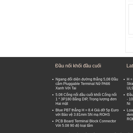
Đầu nối khối đầu cuối
La
Ngang đối diện đường thẳng 5,08 Đầu
H =
cắm Pluggable Terminal Nữ PA66
Str
Xanh Với Tai
UL9
5.08 Cổng nối đầu cuối khối Cổng nối
Đầu
1 * 3P180 Bằng DIP, Trọng lượng đơn
- 1
Hai mặt
Ni
Blue PBT thẳng H = 8.4 Giá đỡ 5p Euro
Lọa
với Bảo vệ 3.81mm SN mạ ROHS
đen
RO
PCB Board Terminal Block Connector
Với 5.08 90 độ loại tấm