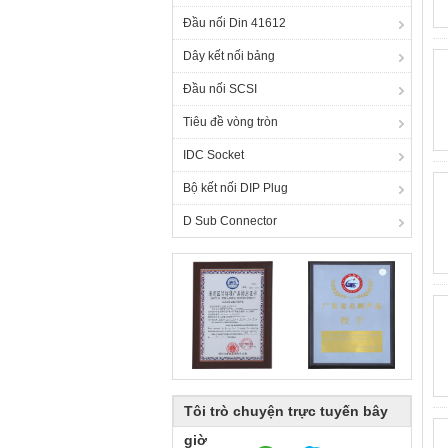
Đầu nối Din 41612
Dây kết nối bảng
Đầu nối SCSI
Tiêu đề vòng tròn
IDC Socket
Bộ kết nối DIP Plug
D Sub Connector
Tôi trò chuyện trực tuyến bây
giờ