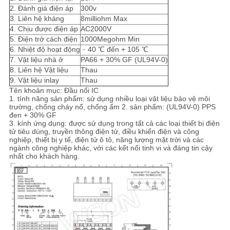
2. Đánh giá điện áp
300v
3. Liên hệ kháng
8milliohm Max
4. Chịu được điện áp
AC2000V
5. Điện trở cách điện
1000Megohm Min
6. Nhiệt độ hoạt động
﹣40 ℃ đến + 105 ℃
7. Vật liệu nhà ở
PA66 + 30% GF (UL94V-0)
8. Liên hệ Vật liệu
Thau
9. Vật liệu inlay
Thau
Tên khoản mục: Đầu nối IC
1. tính năng sản phẩm: sử dụng nhiều loại vật liệu bảo vệ môi
trường, chống cháy nổ, chống ẩm 2. sản phẩm: (UL94V-0) PPS
đen + 30% GF
3. kính ứng dụng: được sử dụng trong tất cả các loại thiết bị điện
tử tiêu dùng, truyền thông điện tử, điều khiển điện và công
nghiệp, thiết bị y tế, điện tử ô tô, năng lượng mặt trời và các
ngành công nghiệp khác, với các kết nối tinh vi và đáng tin cậy
nhất cho khách hàng.