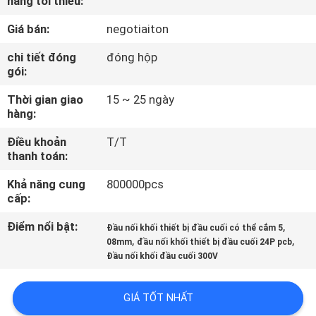
hàng tối thiểu:
THAM
Giá bán:
negotiaiton
QUAN
NHÀ
chi tiết đóng
đóng hộp
gói:
MÁY
Thời gian giao
15 ~ 25 ngày
hàng:
KIỂM
Điều khoản
T/T
SOÁT
thanh toán:
CHẤT
Khả năng cung
800000pcs
LƯỢNG
cấp:
Điểm nổi bật:
,
Đầu nối khối thiết bị đầu cuối có thể cắm 5
,
,
LIÊN
08mm
đầu nối khối thiết bị đầu cuối 24P pcb
Đầu nối khối đầu cuối 300V
HỆ
CHÚNG
GIÁ TỐT NHẤT