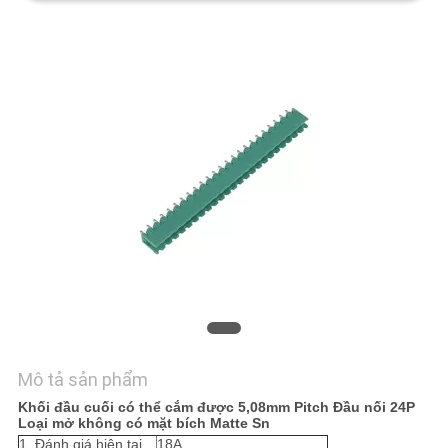
TÔI
YÊU
CẦU
BÁO
GIÁ
SƠ
ĐỒ
TRANG
WEB
Mô tả sản phẩm
PRIVACY
Khối đầu cuối có thể cắm được 5,08mm Pitch Đầu nối 24P
Loại mở không có mặt bích Matte Sn
POLICY
1. Đánh giá hiện tại
18A