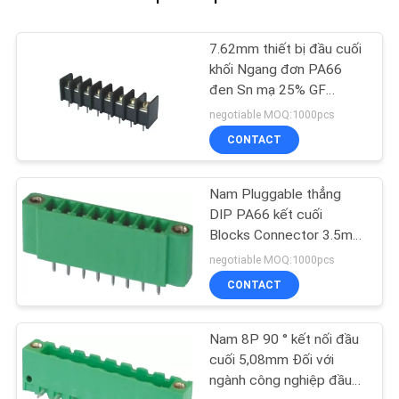
7.62mm thiết bị đầu cuối
khối Ngang đơn PA66
đen Sn mạ 25% GF
UL94V-0 Brass
negotiable MOQ:1000pcs
CONTACT
Nam Pluggable thẳng
DIP PA66 kết cuối
Blocks Connector 3.5mm
8P Wtih Tai
negotiable MOQ:1000pcs
CONTACT
Nam 8P 90 ° kết nối đầu
cuối 5,08mm Đối với
ngành công nghiệp đầu