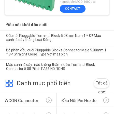
cuối Pluggable
negotiable MOQ:1000pcs
CONTACT
Đầu nối khối đầu cuối
Đầu nối Pluggable Terminal Block 5.08mm Nam 1 * 8P Màu
xanh lá cây thẳng Loại Đóng
Bộ phận đầu cuối Pluggable Blocks Connector Male 5.08mm 1
* 8P Straight Close Type Với mặt bích
Màu xanh lá cây màu không thấm nước Terminal Block
Connector 5.08 Pitch PA66 Nữ ROHS
Danh mục phổ biến
Tất cả
các
WCON Connector
Đầu Nối Pin Header