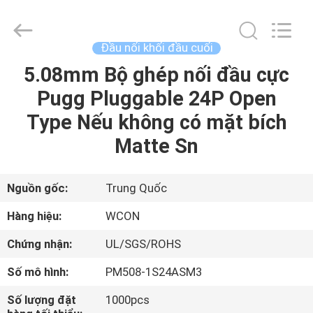
WCON
ELECTRONICS
(
GUANGDONG)
CO.,
Đầu nối khối đầu cuối
LTD.
All
Rights
5.08mm Bộ ghép nối đầu cực
TRANG
Reserved.
Pugg Pluggable 24P Open
CHỦ
Type Nếu không có mặt bích
CÁC
Matte Sn
SẢN
PHẨM
Nguồn gốc:
Trung Quốc
Hàng hiệu:
WCON
VỀ
Chứng nhận:
UL/SGS/ROHS
CHÚNG
Số mô hình:
PM508-1S24ASM3
TÔI
Số lượng đặt
1000pcs